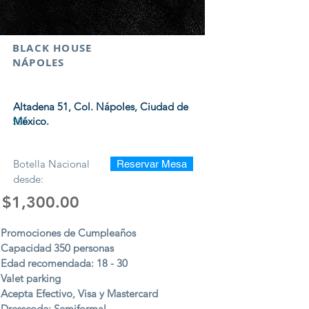
BLACK HOUSE
NÁPOLES
Altadena 51, Col. Nápoles, Ciudad de
México.
$$$
Botella Nacional
Reservar Mesa
desde:
$1,300.00
Promociones de Cumpleaños
Capacidad 350 personas
Edad recomendada: 18 - 30
Valet parking
Acepta Efectivo, Visa y Mastercard
Dresscode: Semiformal