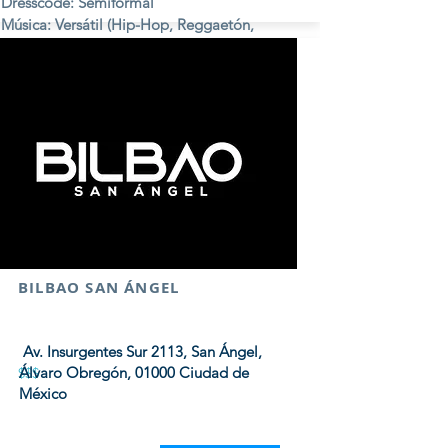
Dresscode: Semiformal
Música: Versátil (Hip-Hop, Reggaetón,
Electrónica, Pop, etc.)
Viernes y Sábados.
BILBAO SAN ÁNGEL
Av. Insurgentes Sur 2113, San Ángel,
Álvaro Obregón, 01000 Ciudad de
$$$
México