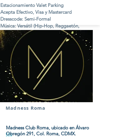
Estacionamiento Valet Parking
Acepta Efectivo, Visa y Mastercard
Dresscode: Semi-Formal
Música: Versátil (Hip-Hop, Reggaetón,
Electrónica, Pop, etc.)
Viernes y Sábados
Madness Roma
Madness Club Roma, ubicado en Álvaro
Obregón 291, Col. Roma, CDMX.
$$$