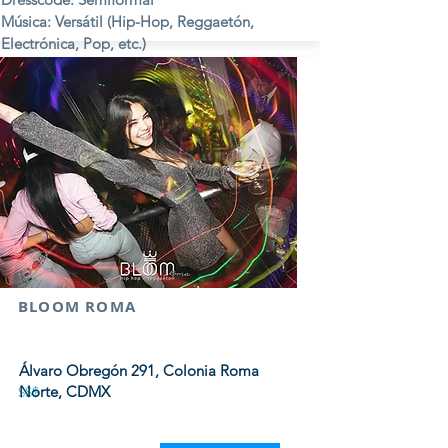
Música: Versátil (Hip-Hop, Reggaetón,
Electrónica, Pop, etc.)
Viernes y Sábados.
BLOOM ROMA
Álvaro Obregón 291, Colonia Roma
Norte, CDMX
$$$