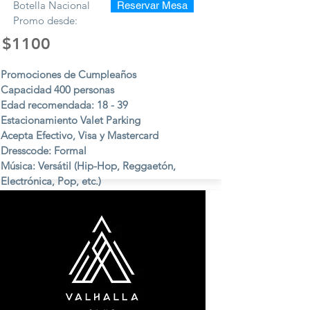
Botella Nacional
Reservar Mesa
Promo desde:
$1100
Promociones de Cumpleaños
Capacidad 400 personas
Edad recomendada: 18 - 39
Estacionamiento Valet Parking
Acepta Efectivo, Visa y Mastercard
Dresscode: Formal
Música: Versátil (Hip-Hop, Reggaetón,
Electrónica, Pop, etc.)
Viernes y Sábados