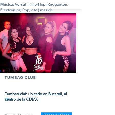
Música: Versátil (Hip-Hop, Reggaetón,
Electrónica, Pop, etc.) más de
Reggaetón
Viernes y Sábados
TUMBAO CLUB
Tumbao club ubicado en Bucareli, al
centro de la CDMX.
$$$