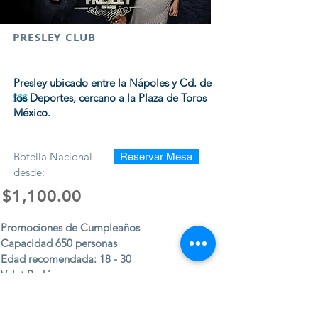
PRESLEY CLUB
Presley ubicado entre la Nápoles y Cd. de
los Deportes, cercano a la Plaza de Toros
$$$
México.
Botella Nacional
Reservar Mesa
desde:
$1,100.00
Promociones de Cumpleaños
Capacidad 650 personas
Edad recomendada: 18 - 30
Valet Parking
Acepta Efectivo, Visa y Mastercard
Dresscode: Casual