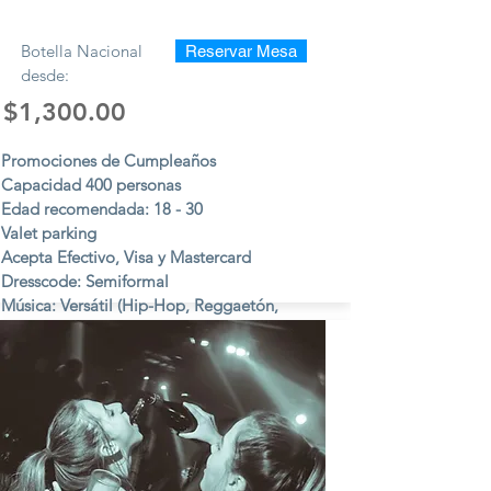
Botella Nacional
Reservar Mesa
desde:
$1,300.00
Promociones de Cumpleaños
Capacidad 400 personas
Edad recomendada: 18 - 30
Valet parking
Acepta Efectivo, Visa y Mastercard
Dresscode: Semiformal
Música: Versátil (Hip-Hop, Reggaetón,
Electrónica, Pop, etc.)
Viernes y Sábados.