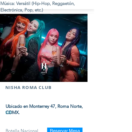
Música: Versátil (Hip-Hop, Reggaetón,
Electrónica, Pop, etc.)
Viernes y Sábados.
NISHA ROMA CLUB
Ubicado en Monterrey 47, Roma Norte,
CDMX.
$$$
Botella Nacional
Reservar Mesa