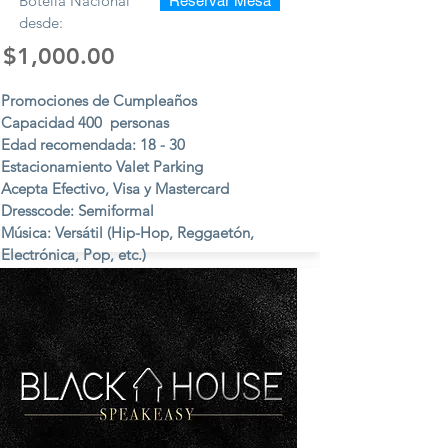
Botella Nacional
Reservar Mesa
desde:
$1,000.00
Promociones de Cumpleaños
Capacidad 400 personas
Edad recomendada: 18 - 30
Estacionamiento Valet Parking
Acepta Efectivo, Visa y Mastercard
Dresscode: Semiformal
Música: Versátil (Hip-Hop, Reggaetón,
Electrónica, Pop, etc.)
Viernes y Sábados