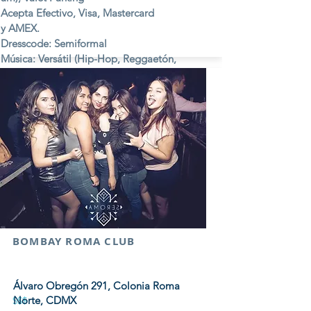
Acepta Efectivo, Visa, Mastercard
y AMEX.
Dresscode: Semiformal
Música: Versátil (Hip-Hop, Reggaetón,
Electrónica, Pop, etc.)
Viernes y Sábados
BOMBAY ROMA CLUB
Álvaro Obregón 291, Colonia Roma
Norte, CDMX
$$$